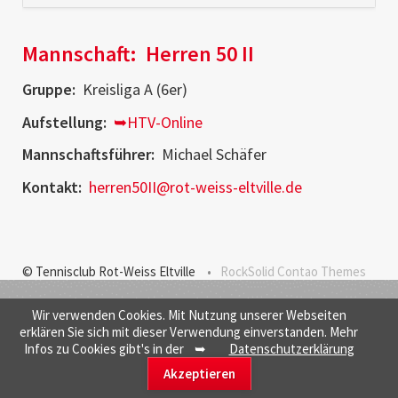
Mannschaft:
Herren 50 II
Gruppe:
Kreisliga A (6er)
Aufstellung:
➥HTV-Online
Mannschaftsführer:
Michael Schäfer
Kontakt:
herren50II@rot-weiss-eltville.de
© Tennisclub Rot-Weiss Eltville
RockSolid Contao Themes
Wir verwenden Cookies. Mit Nutzung unserer Webseiten
erklären Sie sich mit dieser Verwendung einverstanden. Mehr
Infos zu Cookies gibt's in der ➥
Datenschutzerklärung
Akzeptieren