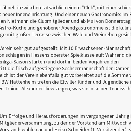
ähnelt inzwischen tatsächlich einem "Club", mit einer schick
neuer Inneneinrichtung. Und einer neuen Gastronomie: Im 
n Nietmann die Clubmitglieder und ab Mai von Donnerstag
 Bistro-Küche und gehobener Abendgastronomie ist die kulin
age mit großer Terrasse zwischen Wald und Weinreben gesich
 Verein sehr gut aufgestellt: Mit 10 Erwachsenen-Mannschaft
n schlagen in Hessens oberster Spielklasse auf: Während die
enliga-Saison starten (und dort in beiden Vorjahren den
 tritt die frisch aufgestiegene Sechsermannschaft der Damen
ich ist der Verein ebenfalls gut vorbereitet auf die Sommers
W Hattenheim treten die Eltviller Kinder und Jugendliche 
 Trainer Alexander Iliew zeigen, was sie in seiner Tennissch
Um Erfolge und Herausforderungen im vergangenen Jahr ging
Mitgliederversammlung, zu der der Vorstand am Mittwoch v
Vorstandswahlen an und Heiko Schneider (1. Vorsitzender), s