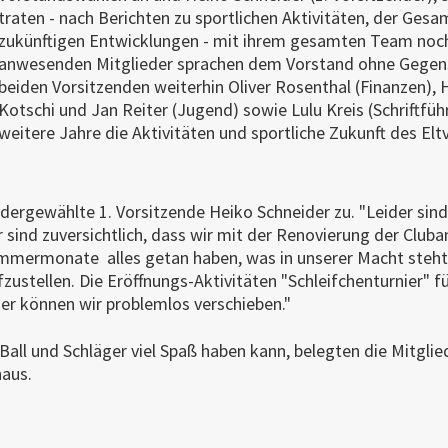
traten - nach Berichten zu sportlichen Aktivitäten, der Ges
zukünftigen Entwicklungen - mit ihrem gesamten Team noch 
anwesenden Mitglieder sprachen dem Vorstand ohne Gegens
beiden Vorsitzenden weiterhin Oliver Rosenthal (Finanzen), 
Kotschi und Jan Reiter (Jugend) sowie Lulu Kreis (Schriftf
weitere Jahre die Aktivitäten und sportliche Zukunft des Eltv
iedergewählte 1. Vorsitzende Heiko Schneider zu. "Leider sind
r sind zuversichtlich, dass wir mit der Renovierung der Club
Sommermonate alles getan haben, was in unserer Macht steh
ufzustellen. Die Eröffnungs-Aktivitäten "Schleifchenturnier" fü
er können wir problemlos verschieben."
Ball und Schläger viel Spaß haben kann, belegten die Mitglied
haus.