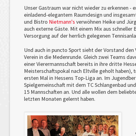
Unser Gastraum war nicht wieder zu erkennen - er 
einladend-elegantem Raumdesign und insgesamt 
und Bistro
Nietmann's
verwöhnen Heike und Jürge
auch externe Gäste. Mit einem Mix aus schneller
Versorgung auf der herrlich gelegenen Tennisanl
Und auch in puncto Sport sieht der Vorstand den
Verein in die Medenrunde. Gleich zwei Teams davo
einer Vierermannschaft bereits in ihre dritte Hess
Meisterschaftspokal nach Eltville geholt haben),
ersten Mal in Hessens Top-Liga an. Im Jugendbere
Spielgemeinschaft mit dem TC Schlangenbad und B
15 Mannschaften an. Und alle wollen dem beliebten
letzten Monaten gelernt haben.