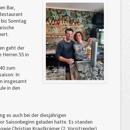
en Bar,
Restaurant
 bis Sonntag
arische
ert.
en geht der
 Herren 55 in
 40 zum
aison: In
in insgesamt
ule in den
 es auch bei der diesjährigen
or Saisonbeginn geladen hatte. Es standen
owie Christian Krautkrämer (2. Vorsitzender)