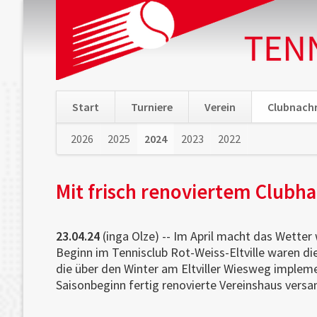
Start
Turniere
Verein
Clubnachr
Navigation
2026
2025
2024
2023
2022
Navigation
überspringen
überspringe
Mit frisch renoviertem Clubha
23.04.24
(inga Olze) -- Im April macht das Wetter
Beginn im Tennisclub Rot-Weiss-Eltville waren d
die über den Winter am Eltviller Wiesweg impleme
Saisonbeginn fertig renovierte Vereinshaus vers