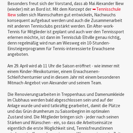
Besonders freut sich der Vorstand, dass ab Mai Alexander Iliew
(wieder) mit an Bord ist. Mit dem Konzept der
➥Tennisschule
Iliew
sollen sich Mannschaften gut entwickeln, Nachwuchs
konsequent aufgebaut werden und auch die Zusammenarbeit
mit anderen Tennisclubs gestärkt werden. Ein After-work-
Tennis für Mitglieder ist geplant und auch wer den Tennissport
erlernen möchte, ist dann im Tennisclub Eltville genau richtig,
denn regelmäßig wird nun am Wiesweg ein 10-Stunden-
Einsteigerprogramm für Tennis-interessierte Erwachsene
angeboten.
Am 29. April wird ab 11 Uhr die Saison eröffnet - wie immer mit
einem Kinder-Mexikoturnier, einem Erwachsenen-
Schleifchenturnier und in diesem Jahr mit einem besonderen
Mitmach-Angebot von Alexander und seinem Team.
Die Renovierungsarbeiten in Treppenhaus und Damenumkleide
im Clubhaus werden bald abgeschlossen sein und auf der
Anlage wurde und wird tatkräftig gearbeitet, damit die Plätze
und das Grün drumherum zu Saisonbeginn im optimalen
Zustand sind. Die Mitglieder bringen sich - jeder nach seinen
Stärken und Wünschen - ein, so dass die Arbeitseinsätze
eigentlich die erste Möglichkeit sind, Tennisfreund:innen